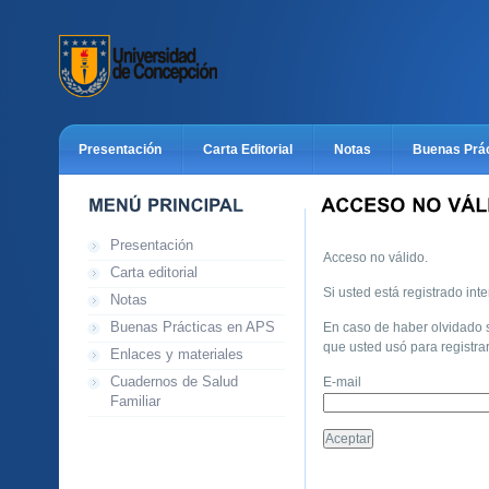
Presentación
Carta Editorial
Notas
Buenas Prá
Catálogo cursos UdeC 2013
Catalógo cursos UdeC 2014
Presentación
Feliz Navidad!
¿Qué hacemos?
Formulario pre-inscri
Acceso no válido.
Carta editorial
Si usted está registrado int
Notas
Formulario pre-inscripción V jornadas de buenas prácticas 2016
Buenas Prácticas en APS
En caso de haber olvidado s
que usted usó para registra
Enlaces y materiales
Formulario pre-inscripción VII jornadas de buenas prácticas 2018
Cuadernos de Salud
E-mail
Familiar
Formulario pre-inscripción IV jornadas de buenas prácticas 2015
AllNotes
Carta editorial
Politicas de Privacidad Aplic