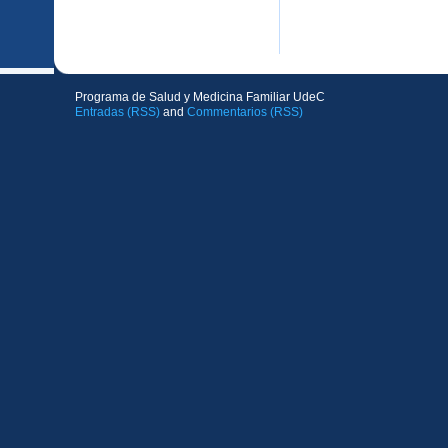
Formulario pre-inscripción jornada de Buenas Prácticas 2013
Programa de Salud y Medicina Familiar UdeC
Entradas (RSS)
and
Commentarios (RSS)