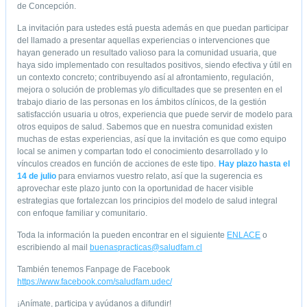
de Concepción.
a de Buenas Prácticas 2013
Formulario inscripción jornada de Buenas Pr
La invitación para ustedes está puesta además en que puedan participar
del llamado a presentar aquellas experiencias o intervenciones que
hayan generado un resultado valioso para la comunidad usuaria, que
haya sido implementado con resultados positivos, siendo efectiva y útil en
un contexto concreto; contribuyendo así al afrontamiento, regulación,
mejora o solución de problemas y/o dificultades que se presenten en el
trabajo diario de las personas en los ámbitos clínicos, de la gestión
satisfacción usuaria u otros, experiencia que puede servir de modelo para
otros equipos de salud. Sabemos que en nuestra comunidad existen
muchas de estas experiencias, así que la invitación es que como equipo
local se animen y compartan todo el conocimiento desarrollado y lo
vínculos creados en función de acciones de este tipo.
Hay plazo hasta el
14 de julio
para enviarnos vuestro relato, así que la sugerencia es
aprovechar este plazo junto con la oportunidad de hacer visible
estrategias que fortalezcan los principios del modelo de salud integral
con enfoque familiar y comunitario.
Toda la información la pueden encontrar en el siguiente
ENLACE
o
escribiendo al mail
buenaspracticas@saludfam.cl
También tenemos Fanpage de Facebook
https://www.facebook.com/saludfam.udec/
¡Anímate, participa y ayúdanos a difundir!