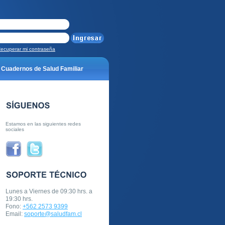
ecuperar mi contraseña
Cuadernos de Salud Familiar
s?
¿Cómo lo hacemos?
Estamos en las siguientes redes
sociales
 buenas prácticas 2017
eo electrónico no encontrada
Lunes a Viernes de 09:30 hrs. a
19:30 hrs.
Fono:
+562 2573 9399
!
Email:
soporte@saludfam.cl