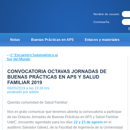
Nombre de usuario:
Contraseña:
R
Notas
Buenas Prácticas en APS
Enlaces y materiales
Catalógo cursos UdeC 2014
Olvidé mi contraseña
¿Qué ofrecemo
1° Encuentro Salutogénico al
<<
Sur del Mundo
s?
Formulario pre-inscripción jornada de buenas prácticas 2014
adas de buenas prácticas 2016
Formulario pre-inscripción VI jornadas de
06/05/2019 a las 19:26 hrs.
posteado por admin
nadas de buenas prácticas 2018
Contraseña enviada
Querida comunidad de Salud Familiar:
adas de buenas prácticas 2015
Acceso no válido
Dirección de corr
Nos es grato comunicar que tenemos abierta la convocatoria a participar
de las Octavas Jornadas de Buenas Prácticas en APS y Salud Familiar
Politicas de Privacidad Aplicaciones Moviles
Dejanos tu Video Mensaje
UdeC, encuentro agendado para los días
22 y 23 de agosto
en el
auditorio Salvador Gálvez, de la Facultad de Ingeniería de la Universidad