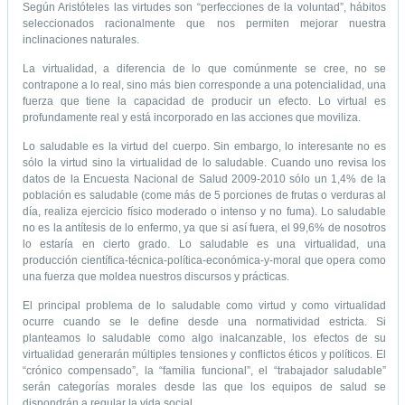
Según Aristóteles las virtudes son “perfecciones de la voluntad”, hábitos
a de Buenas Prácticas 2013
Formulario inscripción jornada de Buenas Pr
seleccionados racionalmente que nos permiten mejorar nuestra
inclinaciones naturales.
La virtualidad, a diferencia de lo que comúnmente se cree, no se
contrapone a lo real, sino más bien corresponde a una potencialidad, una
fuerza que tiene la capacidad de producir un efecto. Lo virtual es
profundamente real y está incorporado en las acciones que moviliza.
Lo saludable es la virtud del cuerpo. Sin embargo, lo interesante no es
sólo la virtud sino la virtualidad de lo saludable. Cuando uno revisa los
datos de la Encuesta Nacional de Salud 2009-2010 sólo un 1,4% de la
población es saludable (come más de 5 porciones de frutas o verduras al
día, realiza ejercicio físico moderado o intenso y no fuma). Lo saludable
no es la antítesis de lo enfermo, ya que si así fuera, el 99,6% de nosotros
lo estaría en cierto grado. Lo saludable es una virtualidad, una
producción científica-técnica-política-económica-y-moral que opera como
una fuerza que moldea nuestros discursos y prácticas.
El principal problema de lo saludable como virtud y como virtualidad
ocurre cuando se le define desde una normatividad estricta. Si
planteamos lo saludable como algo inalcanzable, los efectos de su
virtualidad generarán múltiples tensiones y conflictos éticos y políticos. El
“crónico compensado”, la “familia funcional”, el “trabajador saludable”
serán categorías morales desde las que los equipos de salud se
dispondrán a regular la vida social.