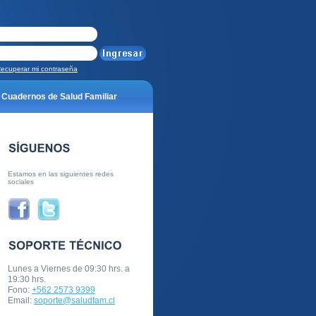
ecuperar mi contraseña
Cuadernos de Salud Familiar
s?
¿Cómo lo hacemos?
Estamos en las siguientes redes
sociales
 buenas prácticas 2017
eo electrónico no encontrada
Lunes a Viernes de 09:30 hrs. a
19:30 hrs.
Fono:
+562 2573 9399
!
Email:
soporte@saludfam.cl