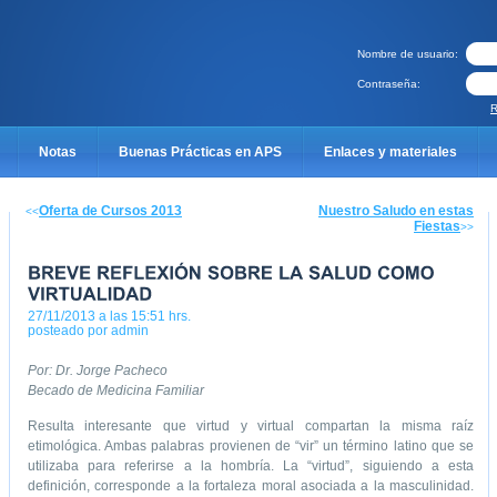
Nombre de usuario:
Contraseña:
R
Notas
Buenas Prácticas en APS
Enlaces y materiales
Catalógo cursos UdeC 2014
Olvidé mi contraseña
¿Qué ofrecemo
Oferta de Cursos 2013
Nuestro Saludo en estas
<<
Fiestas
>>
s?
Formulario pre-inscripción jornada de buenas prácticas 2014
adas de buenas prácticas 2016
Formulario pre-inscripción VI jornadas de
27/11/2013 a las 15:51 hrs.
posteado por admin
nadas de buenas prácticas 2018
Contraseña enviada
Por: Dr. Jorge Pacheco
Becado de Medicina Familiar
adas de buenas prácticas 2015
Acceso no válido
Dirección de corr
Resulta interesante que virtud y virtual compartan la misma raíz
etimológica. Ambas palabras provienen de “vir” un término latino que se
Politicas de Privacidad Aplicaciones Moviles
Dejanos tu Video Mensaje
utilizaba para referirse a la hombría. La “virtud”, siguiendo a esta
definición, corresponde a la fortaleza moral asociada a la masculinidad.